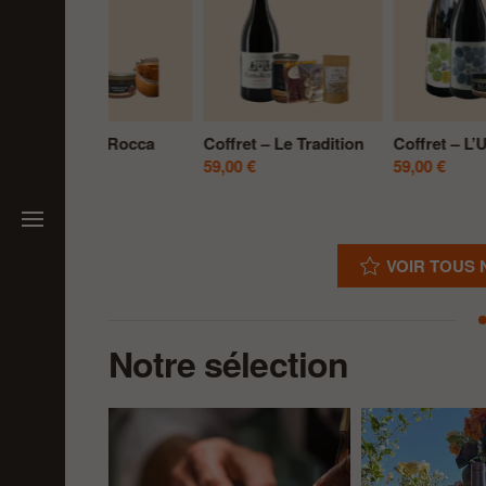
Coffret – Le Rosé
Coffret – Le Grotta
49,00
€
39,00
€
VOIR TOUS
Notre sélection