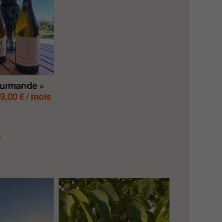
ourmande »
9,00
€
/ mois