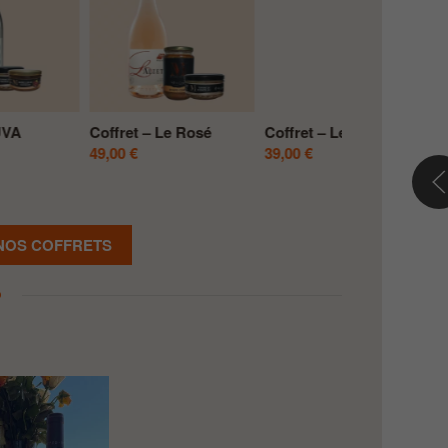
Coffret de Pâques – la
Coffret – le Moretelle
Coffret – L’A
gourmandise Corse
119,00
€
79,00
€
69,00
€
 NOS COFFRETS