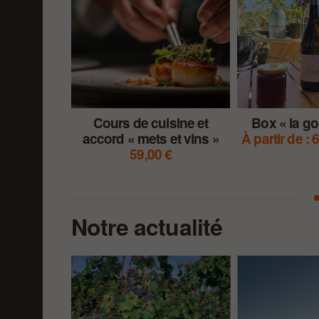
Cours de cuisine et
Box « la g
accord « mets et vins »
À partir de :
6
59,00
€
Notre actualité