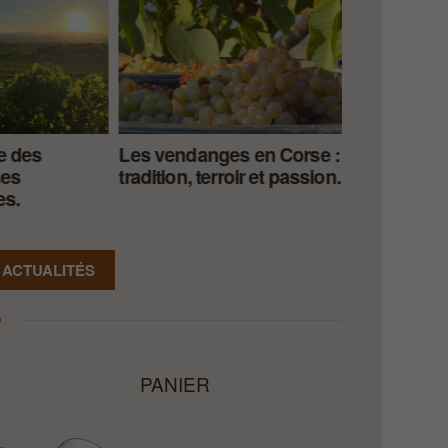
e des
Les vendanges en Corse :
L’huile d’ol
ses
tradition, terroir et passion.
trésor local
es.
 ACTUALITÉS
PANIER