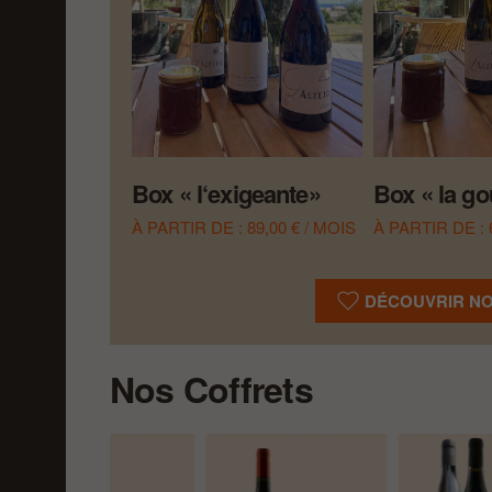
Box « l‘exigeante»
Box « la g
À PARTIR DE :
89,00
€
/ MOIS
À PARTIR DE :
DÉCOUVRIR N
Nos Coffrets