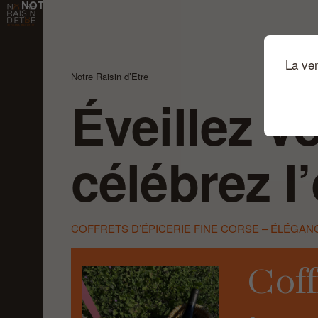
NOTRE RAISIN D'ÊTRE
Passer au contenu principal
La ve
Notre Raisin d’Être
Éveillez v
célébrez l
COFFRETS D’ÉPICERIE FINE CORSE – ÉLÉGANC
Coff