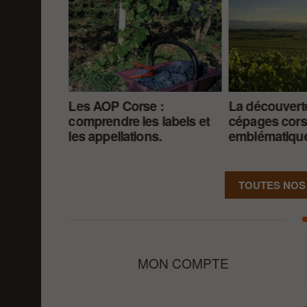
 à la Corse
Les AOP Corse :
La découvert
 générosité.
comprendre les labels et
cépages cor
les appellations.
emblématiqu
TOUTES NOS
MON COMPTE