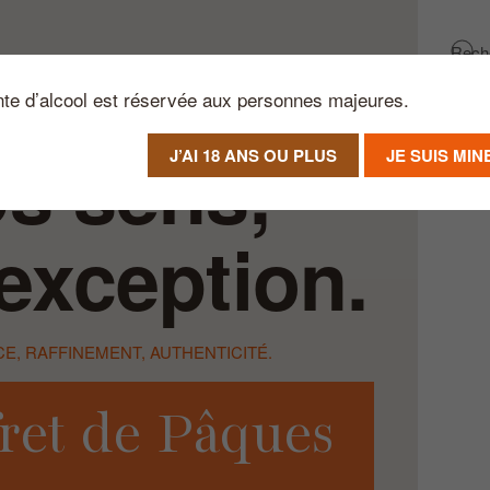
nte d’alcool est réservée aux personnes majeures.
os sens,
J’AI 18 ANS OU PLUS
JE SUIS MI
’exception.
E, RAFFINEMENT, AUTHENTICITÉ.
ret de Pâques