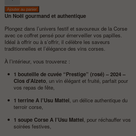
de
Coffret
Ajouter au panier
–
Un Noël gourmand et authentique
Le
Rosé
Plongez dans l’univers festif et savoureux de la Corse
avec ce coffret pensé pour émerveiller vos papilles.
Idéal à offrir ou à s’offrir, il célèbre les saveurs
traditionnelles et l’élégance des vins corses.
À l’intérieur, vous trouverez :
1 bouteille de cuvée “Prestige” (rosé) – 2024 –
, un vin élégant et fruité, parfait pour
Clos d’Alzeto
vos repas de fête,
, un délice authentique du
1 terrine A l’Usu Mattei
terroir corse,
, pour réchauffer vos
1 soupe Corse A l’Usu Mattei
soirées festives,