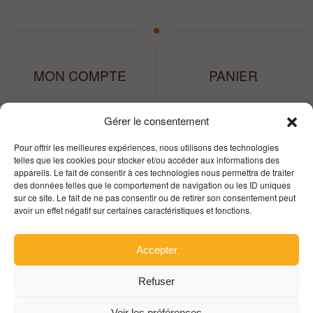
MON COMPTE
PANIER
Gérer le consentement
Pour offrir les meilleures expériences, nous utilisons des technologies
telles que les cookies pour stocker et/ou accéder aux informations des
appareils. Le fait de consentir à ces technologies nous permettra de traiter
des données telles que le comportement de navigation ou les ID uniques
sur ce site. Le fait de ne pas consentir ou de retirer son consentement peut
avoir un effet négatif sur certaines caractéristiques et fonctions.
Accepter
© Copyright B.Martin / M7creation • Réalisé avec
❤️
Refuser
L’alcool est dangereux pour la santé, à consommer avec modération.
Voir les préférences