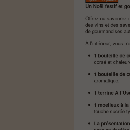
–
Un Noël festif et 
L'UVA
Offrez ou savourez u
des vins et des save
de gourmandises aut
À l’intérieur, vous tr
1 bouteille de 
corsé et chaleur
1 bouteille de 
aromatique,
1 terrine A l’Us
1 moelleux à la
touche sucrée typ
La présentatio
passion derrière