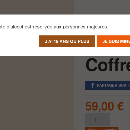
nte d’alcool est réservée aux personnes majeures.
J’AI 18 ANS OU PLUS
JE SUIS MI
Notre Raisin d’Être
Cof
Coffr
PARTAGER SUR 
59,00
€
quantité
de
Coffret
Ajouter au panier