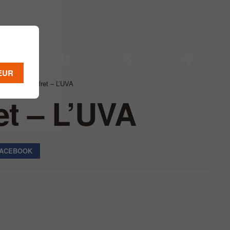
NEUR
frets
Coffret – L’UVA
et – L’UVA
FACEBOOK