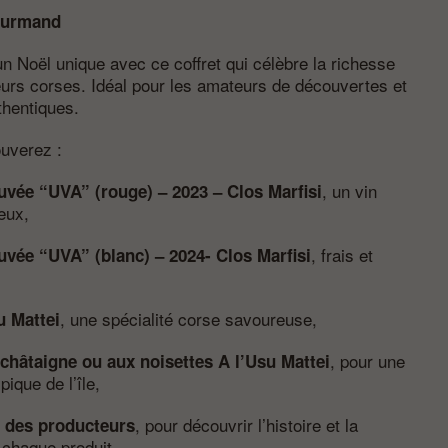
gourmand
n Noël unique avec ce coffret qui célèbre la richesse
urs corses. Idéal pour les amateurs de découvertes et
hentiques.
ouverez :
, un vin
cuvée “UVA” (rouge) – 2023 – Clos Marfisi
eux,
, frais et
cuvée “UVA” (blanc) – 2024- Clos Marfisi
, une spécialité corse savoureuse,
u Mattei
, pour une
 châtaigne ou aux noisettes A l’Usu Mattei
ique de l’île,
, pour découvrir l’histoire et la
n des producteurs
 chaque produit,