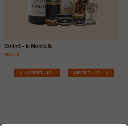
Coffret – le Moretelle
119,00
€
COFFRET – LE…
COFFRET – LE…