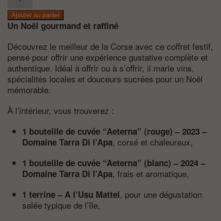
de
Coffret
Ajouter au panier
–
Un Noël gourmand et raffiné
L'Aeterna
Découvrez le meilleur de la Corse avec ce coffret festif,
pensé pour offrir une expérience gustative complète et
authentique. Idéal à offrir ou à s’offrir, il marie vins,
spécialités locales et douceurs sucrées pour un Noël
mémorable.
À l’intérieur, vous trouverez :
1 bouteille de cuvée “Aeterna” (rouge) – 2023 –
, corsé et chaleureux,
Domaine Tarra Di l’Apa
1 bouteille de cuvée “Aeterna” (blanc) – 2024 –
, frais et aromatique,
Domaine Tarra Di l’Apa
, pour une dégustation
1 terrine – A l’Usu Mattei
salée typique de l’île,