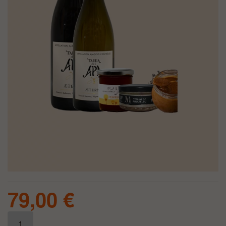
79,00
€
quantité