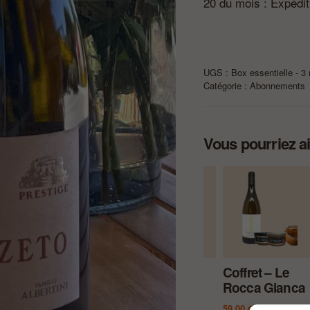
20 du mois : Expédit
UGS :
Box essentielle - 3
Catégorie :
Abonnements
Vous pourriez a
Coffret –
Coffret – Le
Coffret – Le
C
L’Aeterna
Prestige
Rocca Gianca
T
79,00
€
79,00
€
59,00
€
5