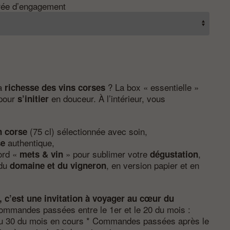
rée d’engagement
la
? La box « essentielle »
richesse des vins corses
 pour
en douceur. À l’intérieur, vous
s’initier
(75 cl) sélectionnée avec soin,
n corse
authentique,
se
ord «
» pour sublimer votre
,
mets & vin
dégustation
 du
, en version papier et en
domaine et du vigneron
ir, c’est une invitation à voyager au cœur du
mmandes passées entre le 1er et le 20 du mois :
 du 30 du mois en cours * Commandes passées après le