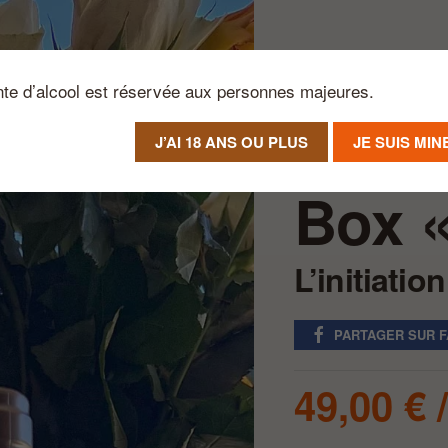
nte d’alcool est réservée aux personnes majeures.
J’AI 18 ANS OU PLUS
JE SUIS MI
Notre Raisin d’Être
Ab
Box «
L’initiatio
PARTAGER SUR 
49,00
€