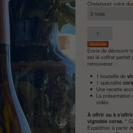
Choisissez votre du
quantité
de
Box
Souscrire
« l’essentielle »
Envie de découvrir 
est le coffret parfait
retrouverez :
1 bouteille de
vi
1 spécialité
cor
Une recette acc
La présentation
vidéo.
À offrir ou à s’offr
* Co
vignoble corse.
Expédition à partir