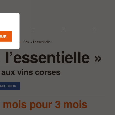
NEUR
onnements
Box « l’essentielle »
 l’essentielle »
n aux vins corses
FACEBOOK
/ mois pour 3 mois