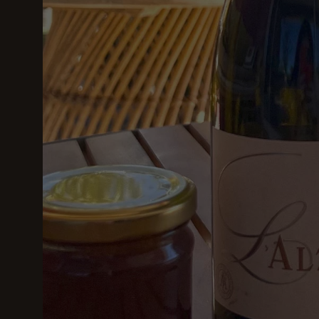
Coffret de
Coffret – le
Pâques – la
Moretelle
gourmandise
119,00
€