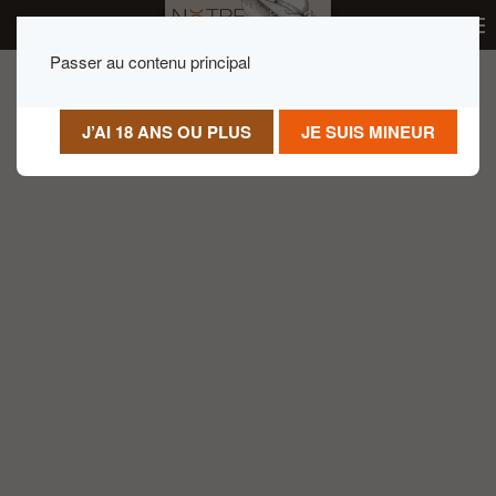
La vente d’alcool est réservée aux personnes
Passer au contenu principal
majeures.
J’AI 18 ANS OU PLUS
JE SUIS MINEUR