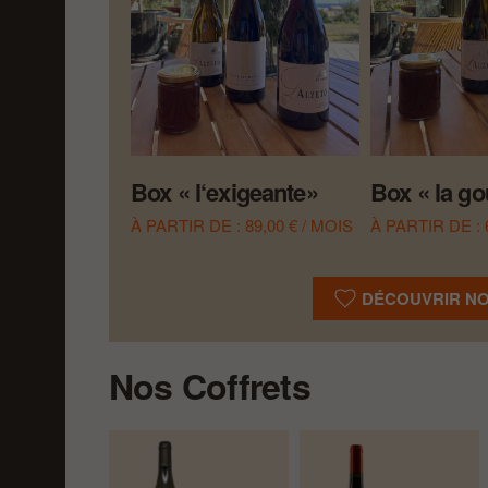
Box « l‘exigeante»
Box « la g
À PARTIR DE :
89,00
€
/ MOIS
À PARTIR DE :
DÉCOUVRIR N
Nos Coffrets