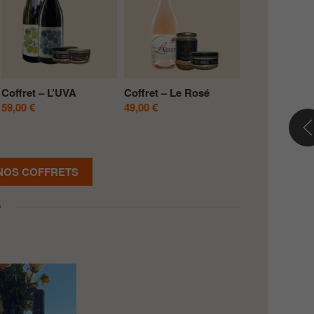
Coffret – le Moretelle
Coffret – L’Aeterna
Coffret – Le 
119,00
€
79,00
€
79,00
€
 NOS COFFRETS