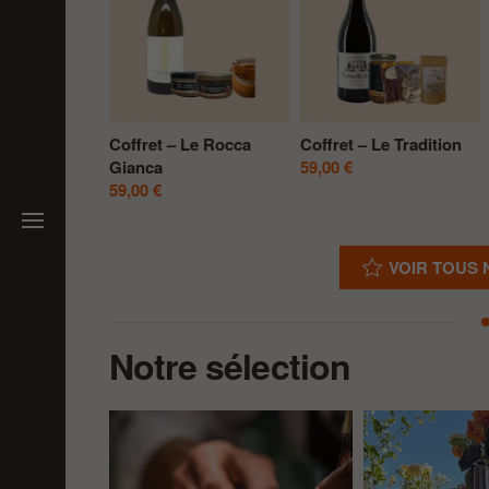
Le Rosé
Coffret – Le Grotta
Coffret de Pâques – la
39,00
€
gourmandise Corse
69,00
€
VOIR TOUS
Notre sélection