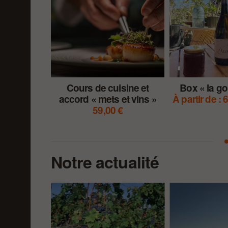
Cours de cuisine et
Box « la g
accord « mets et vins »
À partir de :
6
59,00
€
Notre actualité