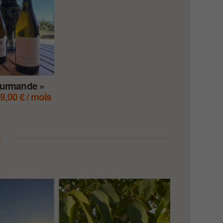
ourmande »
9,00
€
/ mois