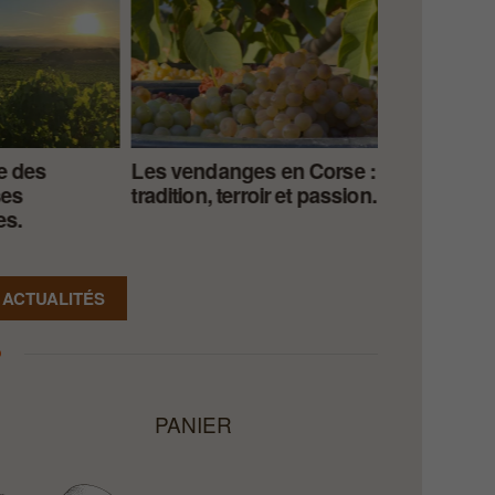
e des
Les vendanges en Corse :
L’huile d’ol
ses
tradition, terroir et passion.
trésor local
es.
 ACTUALITÉS
PANIER