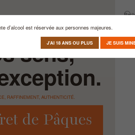
nte d’alcool est réservée aux personnes majeures.
os sens,
J’AI 18 ANS OU PLUS
JE SUIS MI
’exception.
E, RAFFINEMENT, AUTHENTICITÉ.
ret de Pâques