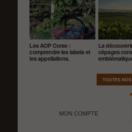
 à la Corse
Les AOP Corse :
La découvert
 générosité.
comprendre les labels et
cépages cor
les appellations.
emblématiqu
TOUTES NOS
MON COMPTE