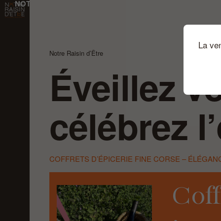
NOTRE RAISIN D'ÊTRE
Passer au contenu principal
La ve
Notre Raisin d’Être
Éveillez v
célébrez l
COFFRETS D’ÉPICERIE FINE CORSE – ÉLÉGANC
Coff